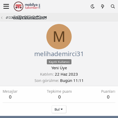
📿🧙‍♂️M͜͡o͜͡b͜͡i͜͡l͜͡y͜͡a͜͡T͜͡a͜͡k͜͡i͜͡m͜͡l͜͡a͜͡r͜͡i͜͡.͜͡C͜͡o͜͡m͜͡🦉
M
melihademirci31
Kayıtlı Kullanıcı
Yeni Üye
Katılım
22 Haz 2023
Son görülme
Bugün 11:11
Mesajlar
Tepkime puanı
Puanları
0
0
0
Bul