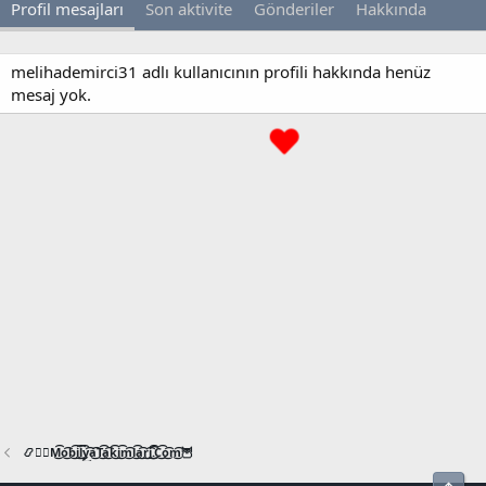
Profil mesajları
Son aktivite
Gönderiler
Hakkında
melihademirci31 adlı kullanıcının profili hakkında henüz
mesaj yok.
📿🧙‍♂️M͜͡o͜͡b͜͡i͜͡l͜͡y͜͡a͜͡T͜͡a͜͡k͜͡i͜͡m͜͡l͜͡a͜͡r͜͡i͜͡.͜͡C͜͡o͜͡m͜͡🦉