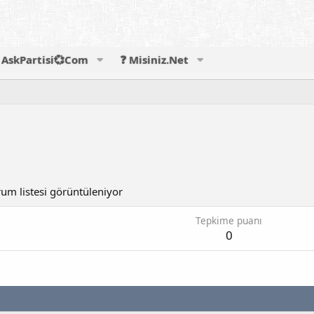
AskPartisi💞Com
❓ Misiniz.Net
um listesi görüntüleniyor
Tepkime puanı
0