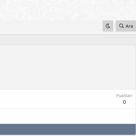
Ara
Puanları
0