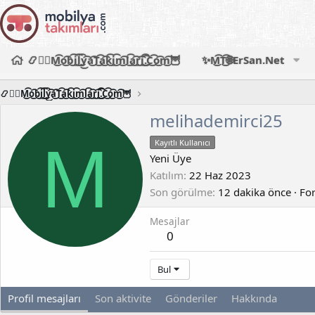
📿🧙‍♂️M͜͡o͜͡b͜͡i͜͡l͜͡y͜͡a͜͡T͜͡a͜͡k͜͡i͜͡m͜͡l͜͡a͜͡r͜͡i͜͡.͜͡C͜͡o͜͡m͜͡🦉
✨M͜͡T͜͡🌐ErSan.Net
📿🧙‍♂️M͜͡o͜͡b͜͡i͜͡l͜͡y͜͡a͜͡T͜͡a͜͡k͜͡i͜͡m͜͡l͜͡a͜͡r͜͡i͜͡.͜͡C͜͡o͜͡m͜͡🦉
melihademirci25
M
Kayıtlı Kullanıcı
Yeni Üye
Katılım
22 Haz 2023
Son görülme
12 dakika önce
·
For
Mesajlar
0
Bul
Profil mesajları
Son aktivite
Gönderiler
Hakkında