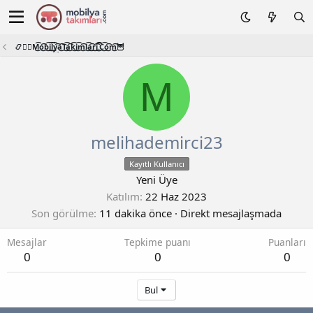
📿🧙‍♂️M͜͡o͜͡b͜͡i͜͡l͜͡y͜͡a͜͡T͜͡a͜͡k͜͡i͜͡m͜͡l͜͡a͜͡r͜͡i͜͡.͜͡C͜͡o͜͡m͜͡🦉
M
melihademirci23
Kayıtlı Kullanıcı
Yeni Üye
Katılım
22 Haz 2023
Son görülme
11 dakika önce
·
Direkt mesajlaşmada
Mesajlar
Tepkime puanı
Puanları
0
0
0
Bul