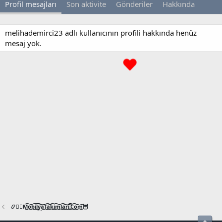
Profil mesajları
Son aktivite
Gönderiler
Hakkında
melihademirci23 adlı kullanıcının profili hakkında henüz
mesaj yok.
📿🧙‍♂️M͜͡o͜͡b͜͡i͜͡l͜͡y͜͡a͜͡T͜͡a͜͡k͜͡i͜͡m͜͡l͜͡a͜͡r͜͡i͜͡.͜͡C͜͡o͜͡m͜͡🦉