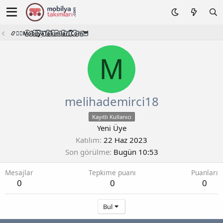
📿🧙‍♂️M͜͡o͜͡b͜͡i͜͡l͜͡y͜͡a͜͡T͜͡a͜͡k͜͡i͜͡m͜͡l͜͡a͜͡r͜͡i͜͡.͜͡C͜͡o͜͡m͜͡🦉
M
melihademirci18
Kayıtlı Kullanıcı
Yeni Üye
Katılım
22 Haz 2023
Son görülme
Bugün 10:53
Mesajlar
Tepkime puanı
Puanları
0
0
0
Bul