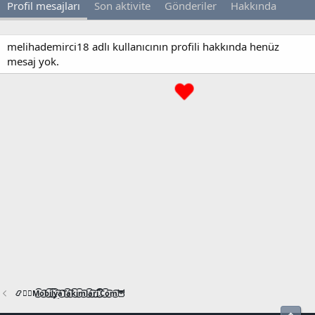
Profil mesajları
Son aktivite
Gönderiler
Hakkında
melihademirci18 adlı kullanıcının profili hakkında henüz
mesaj yok.
📿🧙‍♂️M͜͡o͜͡b͜͡i͜͡l͜͡y͜͡a͜͡T͜͡a͜͡k͜͡i͜͡m͜͡l͜͡a͜͡r͜͡i͜͡.͜͡C͜͡o͜͡m͜͡🦉