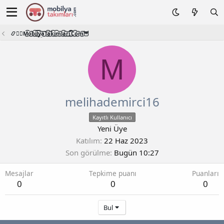
📿🧙‍♂️M͜͡o͜͡b͜͡i͜͡l͜͡y͜͡a͜͡T͜͡a͜͡k͜͡i͜͡m͜͡l͜͡a͜͡r͜͡i͜͡.͜͡C͜͡o͜͡m͜͡🦉
M
melihademirci16
Kayıtlı Kullanıcı
Yeni Üye
Katılım
22 Haz 2023
Son görülme
Bugün 10:27
Mesajlar
Tepkime puanı
Puanları
0
0
0
Bul