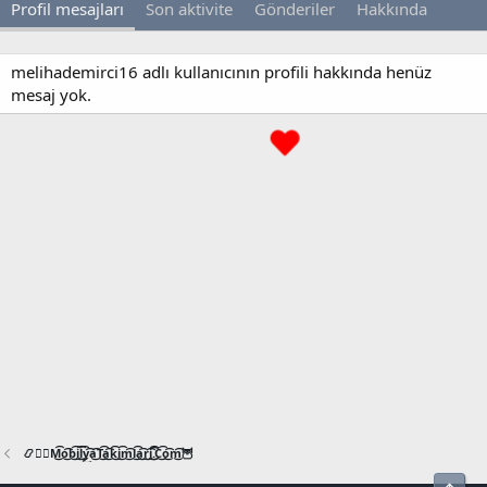
Profil mesajları
Son aktivite
Gönderiler
Hakkında
melihademirci16 adlı kullanıcının profili hakkında henüz
mesaj yok.
📿🧙‍♂️M͜͡o͜͡b͜͡i͜͡l͜͡y͜͡a͜͡T͜͡a͜͡k͜͡i͜͡m͜͡l͜͡a͜͡r͜͡i͜͡.͜͡C͜͡o͜͡m͜͡🦉