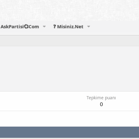
AskPartisi💞Com
❓ Misiniz.Net
Tepkime puanı
0