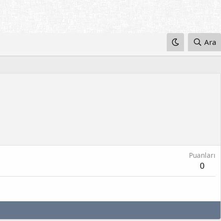
Ara
Puanları
0