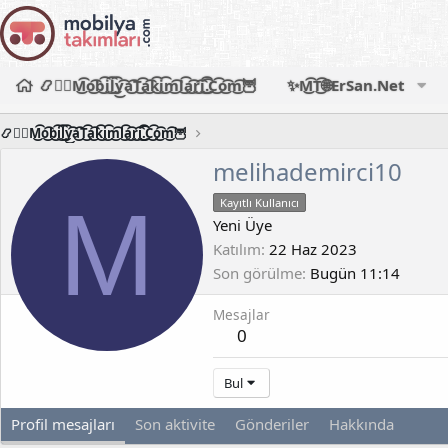
📿🧙‍♂️M͜͡o͜͡b͜͡i͜͡l͜͡y͜͡a͜͡T͜͡a͜͡k͜͡i͜͡m͜͡l͜͡a͜͡r͜͡i͜͡.͜͡C͜͡o͜͡m͜͡🦉
✨M͜͡T͜͡🌐ErSan.Net
📿🧙‍♂️M͜͡o͜͡b͜͡i͜͡l͜͡y͜͡a͜͡T͜͡a͜͡k͜͡i͜͡m͜͡l͜͡a͜͡r͜͡i͜͡.͜͡C͜͡o͜͡m͜͡🦉
melihademirci10
M
Kayıtlı Kullanıcı
Yeni Üye
Katılım
22 Haz 2023
Son görülme
Bugün 11:14
Mesajlar
0
Bul
Profil mesajları
Son aktivite
Gönderiler
Hakkında