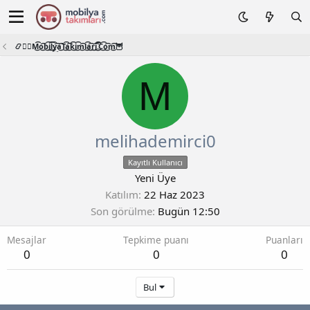
📿🧙‍♂️M͜͡o͜͡b͜͡i͜͡l͜͡y͜͡a͜͡T͜͡a͜͡k͜͡i͜͡m͜͡l͜͡a͜͡r͜͡i͜͡.͜͡C͜͡o͜͡m͜͡🦉
M
melihademirci0
Kayıtlı Kullanıcı
Yeni Üye
Katılım
22 Haz 2023
Son görülme
Bugün 12:50
Mesajlar
Tepkime puanı
Puanları
0
0
0
Bul