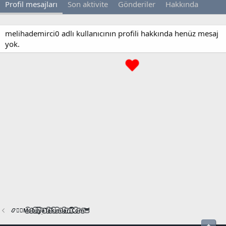
Profil mesajları
Son aktivite
Gönderiler
Hakkında
melihademirci0 adlı kullanıcının profili hakkında henüz mesaj
yok.
📿🧙‍♂️M͜͡o͜͡b͜͡i͜͡l͜͡y͜͡a͜͡T͜͡a͜͡k͜͡i͜͡m͜͡l͜͡a͜͡r͜͡i͜͡.͜͡C͜͡o͜͡m͜͡🦉