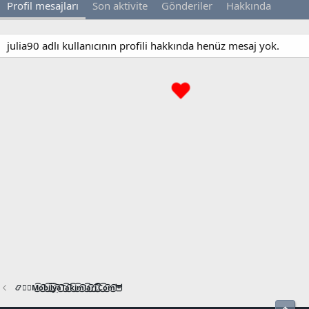
Profil mesajları
Son aktivite
Gönderiler
Hakkında
julia90 adlı kullanıcının profili hakkında henüz mesaj yok.
📿🧙‍♂️M͜͡o͜͡b͜͡i͜͡l͜͡y͜͡a͜͡T͜͡a͜͡k͜͡i͜͡m͜͡l͜͡a͜͡r͜͡i͜͡.͜͡C͜͡o͜͡m͜͡🦉