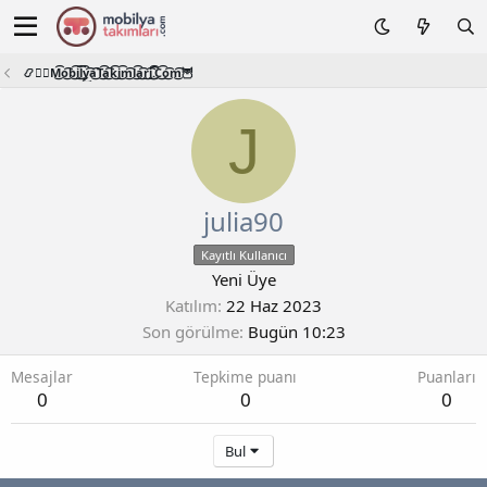
📿🧙‍♂️M͜͡o͜͡b͜͡i͜͡l͜͡y͜͡a͜͡T͜͡a͜͡k͜͡i͜͡m͜͡l͜͡a͜͡r͜͡i͜͡.͜͡C͜͡o͜͡m͜͡🦉
J
julia90
Kayıtlı Kullanıcı
Yeni Üye
Katılım
22 Haz 2023
Son görülme
Bugün 10:23
Mesajlar
Tepkime puanı
Puanları
0
0
0
Bul