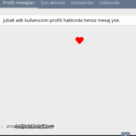
Profil mesajları
Son aktivite
Gönderiler
Hakkında
julia8 adlı kullanıcının profili hakkında henüz mesaj yok.
📿🧙‍♂️M͜͡o͜͡b͜͡i͜͡l͜͡y͜͡a͜͡T͜͡a͜͡k͜͡i͜͡m͜͡l͜͡a͜͡r͜͡i͜͡.͜͡C͜͡o͜͡m͜͡🦉