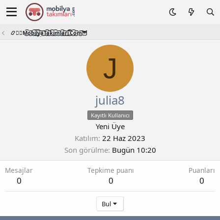
📿🧙‍♂️M͜͡o͜͡b͜͡i͜͡l͜͡y͜͡a͜͡T͜͡a͜͡k͜͡i͜͡m͜͡l͜͡a͜͡r͜͡i͜͡.͜͡C͜͡o͜͡m͜͡🦉
J
julia8
Kayıtlı Kullanıcı
Yeni Üye
Katılım
22 Haz 2023
Son görülme
Bugün 10:20
Mesajlar
Tepkime puanı
Puanları
0
0
0
Bul