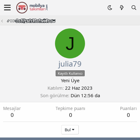
📿🧙‍♂️M͜͡o͜͡b͜͡i͜͡l͜͡y͜͡a͜͡T͜͡a͜͡k͜͡i͜͡m͜͡l͜͡a͜͡r͜͡i͜͡.͜͡C͜͡o͜͡m͜͡🦉
J
julia79
Kayıtlı Kullanıcı
Yeni Üye
Katılım
22 Haz 2023
Son görülme
Dün 12:56 da
Mesajlar
Tepkime puanı
Puanları
0
0
0
Bul