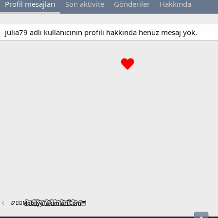
Profil mesajları
Son aktivite
Gönderiler
Hakkında
julia79 adlı kullanıcının profili hakkında henüz mesaj yok.
📿🧙‍♂️M͜͡o͜͡b͜͡i͜͡l͜͡y͜͡a͜͡T͜͡a͜͡k͜͡i͜͡m͜͡l͜͡a͜͡r͜͡i͜͡.͜͡C͜͡o͜͡m͜͡🦉