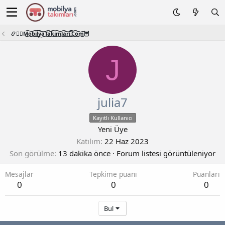
📿🧙‍♂️M͜͡o͜͡b͜͡i͜͡l͜͡y͜͡a͜͡T͜͡a͜͡k͜͡i͜͡m͜͡l͜͡a͜͡r͜͡i͜͡.͜͡C͜͡o͜͡m͜͡🦉
J
julia7
Kayıtlı Kullanıcı
Yeni Üye
Katılım
22 Haz 2023
Son görülme
13 dakika önce
·
Forum listesi görüntüleniyor
Mesajlar
Tepkime puanı
Puanları
0
0
0
Bul