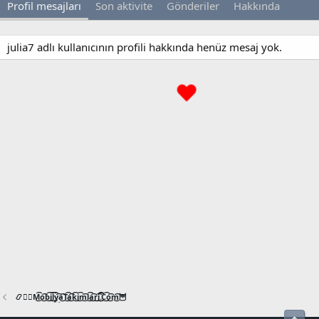
Profil mesajları
Son aktivite
Gönderiler
Hakkında
julia7 adlı kullanıcının profili hakkında henüz mesaj yok.
📿🧙‍♂️M͜͡o͜͡b͜͡i͜͡l͜͡y͜͡a͜͡T͜͡a͜͡k͜͡i͜͡m͜͡l͜͡a͜͡r͜͡i͜͡.͜͡C͜͡o͜͡m͜͡🦉