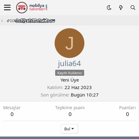
📿🧙‍♂️M͜͡o͜͡b͜͡i͜͡l͜͡y͜͡a͜͡T͜͡a͜͡k͜͡i͜͡m͜͡l͜͡a͜͡r͜͡i͜͡.͜͡C͜͡o͜͡m͜͡🦉
J
julia64
Kayıtlı Kullanıcı
Yeni Üye
Katılım
22 Haz 2023
Son görülme
Bugün 10:27
Mesajlar
Tepkime puanı
Puanları
0
0
0
Bul