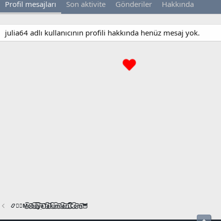
Profil mesajları
Son aktivite
Gönderiler
Hakkında
julia64 adlı kullanıcının profili hakkında henüz mesaj yok.
📿🧙‍♂️M͜͡o͜͡b͜͡i͜͡l͜͡y͜͡a͜͡T͜͡a͜͡k͜͡i͜͡m͜͡l͜͡a͜͡r͜͡i͜͡.͜͡C͜͡o͜͡m͜͡🦉