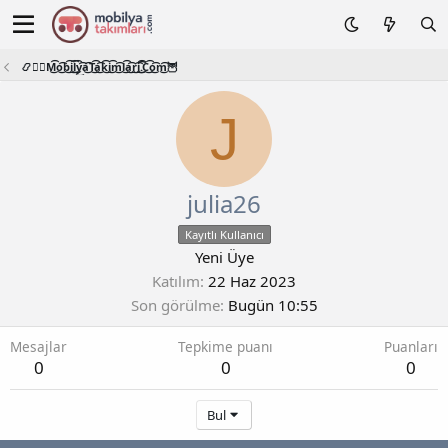
📿🧙‍♂️M͜͡o͜͡b͜͡i͜͡l͜͡y͜͡a͜͡T͜͡a͜͡k͜͡i͜͡m͜͡l͜͡a͜͡r͜͡i͜͡.͜͡C͜͡o͜͡m͜͡🦉
J
julia26
Kayıtlı Kullanıcı
Yeni Üye
Katılım
22 Haz 2023
Son görülme
Bugün 10:55
Mesajlar
Tepkime puanı
Puanları
0
0
0
Bul