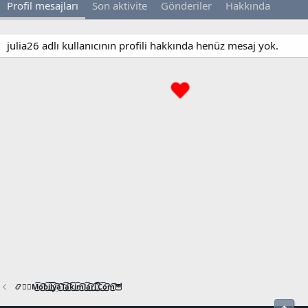
Profil mesajları
Son aktivite
Gönderiler
Hakkında
julia26 adlı kullanıcının profili hakkında henüz mesaj yok.
📿🧙‍♂️M͜͡o͜͡b͜͡i͜͡l͜͡y͜͡a͜͡T͜͡a͜͡k͜͡i͜͡m͜͡l͜͡a͜͡r͜͡i͜͡.͜͡C͜͡o͜͡m͜͡🦉