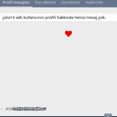
Profil mesajları
Son aktivite
Gönderiler
Hakkında
julia14 adlı kullanıcının profili hakkında henüz mesaj yok.
📿🧙‍♂️M͜͡o͜͡b͜͡i͜͡l͜͡y͜͡a͜͡T͜͡a͜͡k͜͡i͜͡m͜͡l͜͡a͜͡r͜͡i͜͡.͜͡C͜͡o͜͡m͜͡🦉