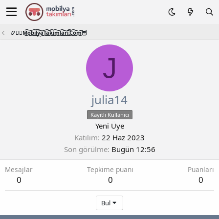
📿🧙‍♂️M͜͡o͜͡b͜͡i͜͡l͜͡y͜͡a͜͡T͜͡a͜͡k͜͡i͜͡m͜͡l͜͡a͜͡r͜͡i͜͡.͜͡C͜͡o͜͡m͜͡🦉
J
julia14
Kayıtlı Kullanıcı
Yeni Üye
Katılım
22 Haz 2023
Son görülme
Bugün 12:56
Mesajlar
Tepkime puanı
Puanları
0
0
0
Bul