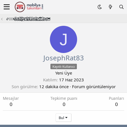
📿🧙‍♂️M͜͡o͜͡b͜͡i͜͡l͜͡y͜͡a͜͡T͜͡a͜͡k͜͡i͜͡m͜͡l͜͡a͜͡r͜͡i͜͡.͜͡C͜͡o͜͡m͜͡🦉
J
JosephRat83
Kayıtlı Kullanıcı
Yeni Üye
Katılım
17 Haz 2023
Son görülme
12 dakika önce
·
Forum görüntüleniyor
Mesajlar
Tepkime puanı
Puanları
0
0
0
Bul