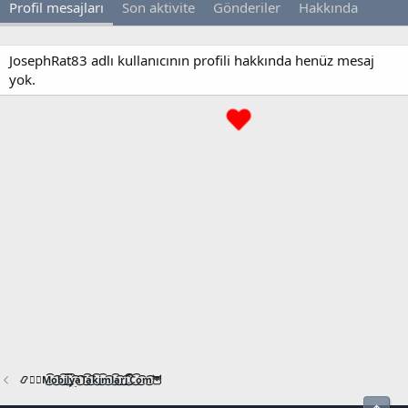
Profil mesajları
Son aktivite
Gönderiler
Hakkında
JosephRat83 adlı kullanıcının profili hakkında henüz mesaj
yok.
📿🧙‍♂️M͜͡o͜͡b͜͡i͜͡l͜͡y͜͡a͜͡T͜͡a͜͡k͜͡i͜͡m͜͡l͜͡a͜͡r͜͡i͜͡.͜͡C͜͡o͜͡m͜͡🦉