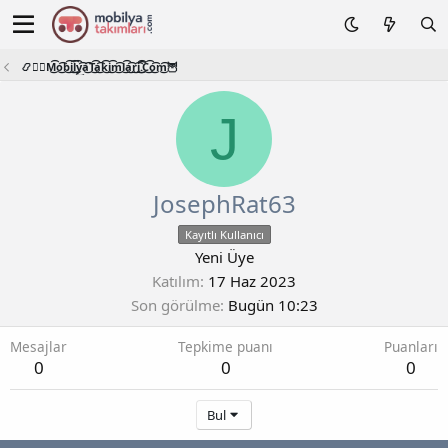
📿🧙‍♂️M͜͡o͜͡b͜͡i͜͡l͜͡y͜͡a͜͡T͜͡a͜͡k͜͡i͜͡m͜͡l͜͡a͜͡r͜͡i͜͡.͜͡C͜͡o͜͡m͜͡🦉
J
JosephRat63
Kayıtlı Kullanıcı
Yeni Üye
Katılım
17 Haz 2023
Son görülme
Bugün 10:23
Mesajlar
Tepkime puanı
Puanları
0
0
0
Bul