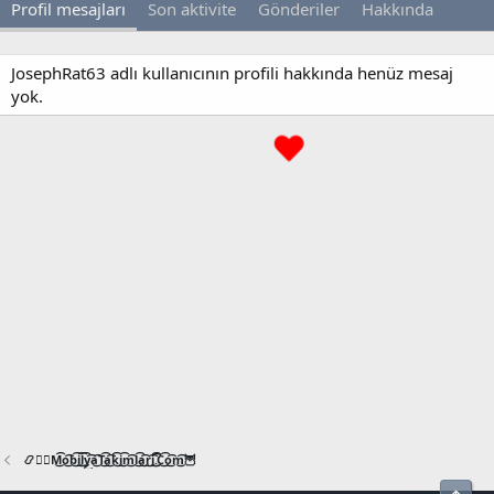
Profil mesajları
Son aktivite
Gönderiler
Hakkında
JosephRat63 adlı kullanıcının profili hakkında henüz mesaj
yok.
📿🧙‍♂️M͜͡o͜͡b͜͡i͜͡l͜͡y͜͡a͜͡T͜͡a͜͡k͜͡i͜͡m͜͡l͜͡a͜͡r͜͡i͜͡.͜͡C͜͡o͜͡m͜͡🦉