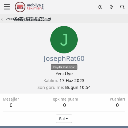
📿🧙‍♂️M͜͡o͜͡b͜͡i͜͡l͜͡y͜͡a͜͡T͜͡a͜͡k͜͡i͜͡m͜͡l͜͡a͜͡r͜͡i͜͡.͜͡C͜͡o͜͡m͜͡🦉
J
JosephRat60
Kayıtlı Kullanıcı
Yeni Üye
Katılım
17 Haz 2023
Son görülme
Bugün 10:54
Mesajlar
Tepkime puanı
Puanları
0
0
0
Bul