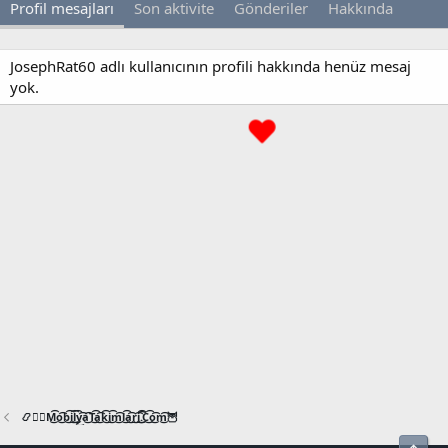
Profil mesajları
Son aktivite
Gönderiler
Hakkında
JosephRat60 adlı kullanıcının profili hakkında henüz mesaj
yok.
📿🧙‍♂️M͜͡o͜͡b͜͡i͜͡l͜͡y͜͡a͜͡T͜͡a͜͡k͜͡i͜͡m͜͡l͜͡a͜͡r͜͡i͜͡.͜͡C͜͡o͜͡m͜͡🦉