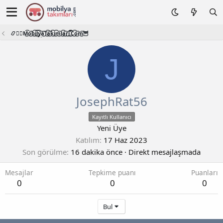
📿🧙‍♂️M͜͡o͜͡b͜͡i͜͡l͜͡y͜͡a͜͡T͜͡a͜͡k͜͡i͜͡m͜͡l͜͡a͜͡r͜͡i͜͡.͜͡C͜͡o͜͡m͜͡🦉
J
JosephRat56
Kayıtlı Kullanıcı
Yeni Üye
Katılım
17 Haz 2023
Son görülme
16 dakika önce
·
Direkt mesajlaşmada
Mesajlar
Tepkime puanı
Puanları
0
0
0
Bul