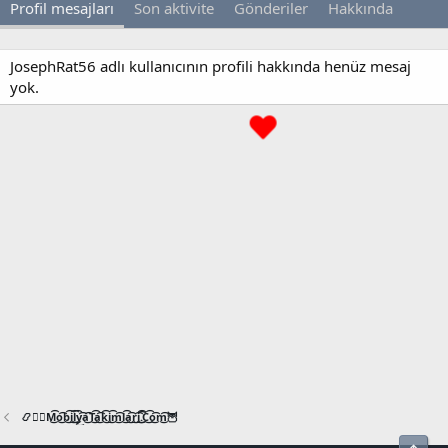
Profil mesajları
Son aktivite
Gönderiler
Hakkında
JosephRat56 adlı kullanıcının profili hakkında henüz mesaj
yok.
📿🧙‍♂️M͜͡o͜͡b͜͡i͜͡l͜͡y͜͡a͜͡T͜͡a͜͡k͜͡i͜͡m͜͡l͜͡a͜͡r͜͡i͜͡.͜͡C͜͡o͜͡m͜͡🦉