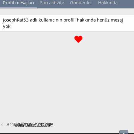
Profil mesajları
Son aktivite
Gönderiler
Hakkında
JosephRat53 adlı kullanıcının profili hakkında henüz mesaj
yok.
📿🧙‍♂️M͜͡o͜͡b͜͡i͜͡l͜͡y͜͡a͜͡T͜͡a͜͡k͜͡i͜͡m͜͡l͜͡a͜͡r͜͡i͜͡.͜͡C͜͡o͜͡m͜͡🦉