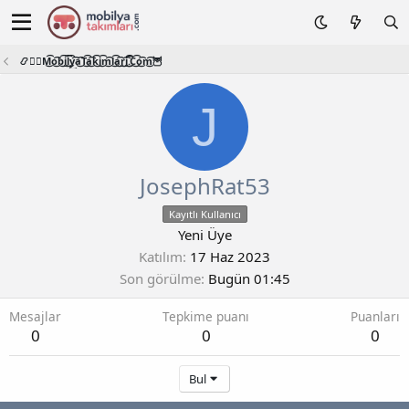
📿🧙‍♂️M͜͡o͜͡b͜͡i͜͡l͜͡y͜͡a͜͡T͜͡a͜͡k͜͡i͜͡m͜͡l͜͡a͜͡r͜͡i͜͡.͜͡C͜͡o͜͡m͜͡🦉
J
JosephRat53
Kayıtlı Kullanıcı
Yeni Üye
Katılım
17 Haz 2023
Son görülme
Bugün 01:45
Mesajlar
Tepkime puanı
Puanları
0
0
0
Bul