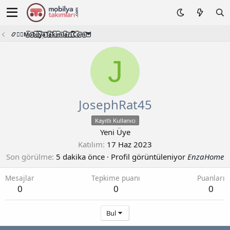
📿🧙‍♂️M͜͡o͜͡b͜͡i͜͡l͜͡y͜͡a͜͡T͜͡a͜͡k͜͡i͜͡m͜͡l͜͡a͜͡r͜͡i͜͡.͜͡C͜͡o͜͡m͜͡🦉
J
JosephRat45
Kayıtlı Kullanıcı
Yeni Üye
Katılım
17 Haz 2023
Son görülme
5 dakika önce
·
Profil görüntüleniyor
EnzaHome
Mesajlar
Tepkime puanı
Puanları
0
0
0
Bul