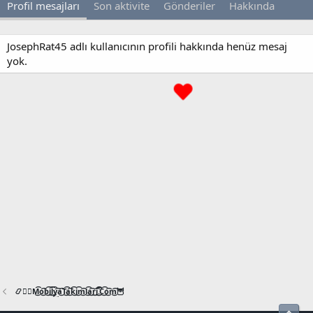
Profil mesajları
Son aktivite
Gönderiler
Hakkında
JosephRat45 adlı kullanıcının profili hakkında henüz mesaj
yok.
📿🧙‍♂️M͜͡o͜͡b͜͡i͜͡l͜͡y͜͡a͜͡T͜͡a͜͡k͜͡i͜͡m͜͡l͜͡a͜͡r͜͡i͜͡.͜͡C͜͡o͜͡m͜͡🦉