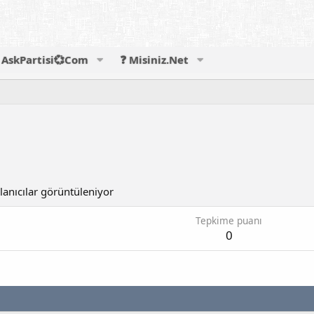
AskPartisi💞Com
❓ Misiniz.Net
lanıcılar görüntüleniyor
Tepkime puanı
0