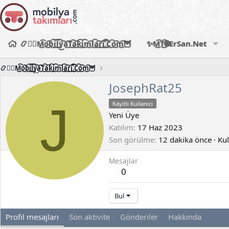
📿🧙‍♂️M͜͡o͜͡b͜͡i͜͡l͜͡y͜͡a͜͡T͜͡a͜͡k͜͡i͜͡m͜͡l͜͡a͜͡r͜͡i͜͡.͜͡C͜͡o͜͡m͜͡🦉
✨M͜͡T͜͡🌐ErSan.Net
📿🧙‍♂️M͜͡o͜͡b͜͡i͜͡l͜͡y͜͡a͜͡T͜͡a͜͡k͜͡i͜͡m͜͡l͜͡a͜͡r͜͡i͜͡.͜͡C͜͡o͜͡m͜͡🦉
JosephRat25
J
Kayıtlı Kullanıcı
Yeni Üye
Katılım
17 Haz 2023
Son görülme
12 dakika önce
·
Kul
Mesajlar
0
Bul
Profil mesajları
Son aktivite
Gönderiler
Hakkında