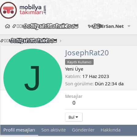
📿🧙‍♂️M͜͡o͜͡b͜͡i͜͡l͜͡y͜͡a͜͡T͜͡a͜͡k͜͡i͜͡m͜͡l͜͡a͜͡r͜͡i͜͡.͜͡C͜͡o͜͡m͜͡🦉
✨M͜͡T͜͡🌐ErSan.Net
📿🧙‍♂️M͜͡o͜͡b͜͡i͜͡l͜͡y͜͡a͜͡T͜͡a͜͡k͜͡i͜͡m͜͡l͜͡a͜͡r͜͡i͜͡.͜͡C͜͡o͜͡m͜͡🦉
JosephRat20
J
Kayıtlı Kullanıcı
Yeni Üye
Katılım
17 Haz 2023
Son görülme
Dün 22:34 da
Mesajlar
0
Bul
Profil mesajları
Son aktivite
Gönderiler
Hakkında