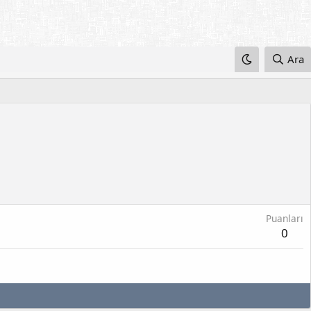
Ara
Puanları
0