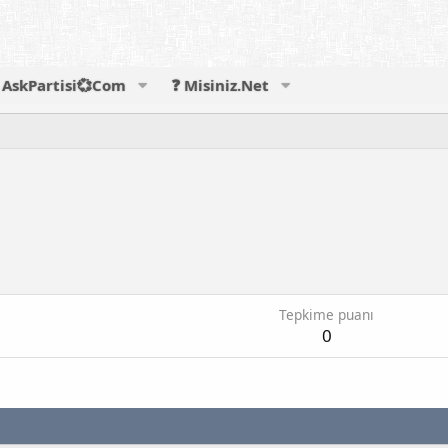
AskPartisi💞Com
❓ Misiniz.Net
Tepkime puanı
0