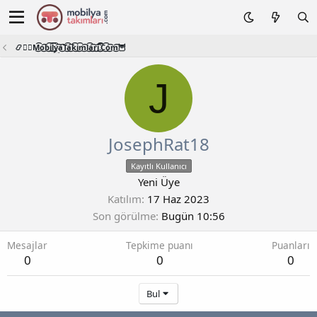
📿🧙‍♂️M͜͡o͜͡b͜͡i͜͡l͜͡y͜͡a͜͡T͜͡a͜͡k͜͡i͜͡m͜͡l͜͡a͜͡r͜͡i͜͡.͜͡C͜͡o͜͡m͜͡🦉
J
JosephRat18
Kayıtlı Kullanıcı
Yeni Üye
Katılım
17 Haz 2023
Son görülme
Bugün 10:56
Mesajlar
Tepkime puanı
Puanları
0
0
0
Bul