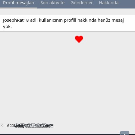
Profil mesajları
Son aktivite
Gönderiler
Hakkında
JosephRat18 adlı kullanıcının profili hakkında henüz mesaj
yok.
📿🧙‍♂️M͜͡o͜͡b͜͡i͜͡l͜͡y͜͡a͜͡T͜͡a͜͡k͜͡i͜͡m͜͡l͜͡a͜͡r͜͡i͜͡.͜͡C͜͡o͜͡m͜͡🦉