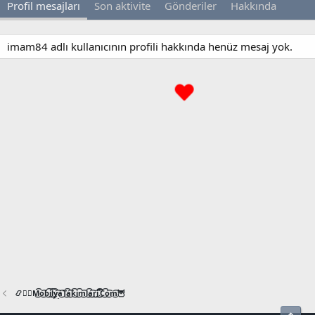
Profil mesajları
Son aktivite
Gönderiler
Hakkında
imam84 adlı kullanıcının profili hakkında henüz mesaj yok.
📿🧙‍♂️M͜͡o͜͡b͜͡i͜͡l͜͡y͜͡a͜͡T͜͡a͜͡k͜͡i͜͡m͜͡l͜͡a͜͡r͜͡i͜͡.͜͡C͜͡o͜͡m͜͡🦉