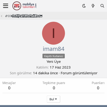
📿🧙‍♂️M͜͡o͜͡b͜͡i͜͡l͜͡y͜͡a͜͡T͜͡a͜͡k͜͡i͜͡m͜͡l͜͡a͜͡r͜͡i͜͡.͜͡C͜͡o͜͡m͜͡🦉
I
imam84
Kayıtlı Kullanıcı
Yeni Üye
Katılım
17 Haz 2023
Son görülme
14 dakika önce
·
Forum görüntüleniyor
Mesajlar
Tepkime puanı
Puanları
0
0
0
Bul