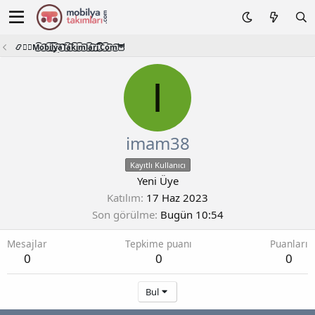
📿🧙‍♂️M͜͡o͜͡b͜͡i͜͡l͜͡y͜͡a͜͡T͜͡a͜͡k͜͡i͜͡m͜͡l͜͡a͜͡r͜͡i͜͡.͜͡C͜͡o͜͡m͜͡🦉
I
imam38
Kayıtlı Kullanıcı
Yeni Üye
Katılım
17 Haz 2023
Son görülme
Bugün 10:54
Mesajlar
Tepkime puanı
Puanları
0
0
0
Bul