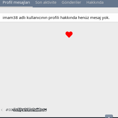
Profil mesajları
Son aktivite
Gönderiler
Hakkında
imam38 adlı kullanıcının profili hakkında henüz mesaj yok.
📿🧙‍♂️M͜͡o͜͡b͜͡i͜͡l͜͡y͜͡a͜͡T͜͡a͜͡k͜͡i͜͡m͜͡l͜͡a͜͡r͜͡i͜͡.͜͡C͜͡o͜͡m͜͡🦉