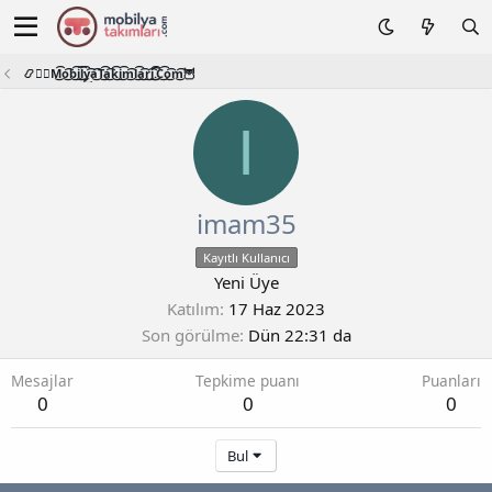
📿🧙‍♂️M͜͡o͜͡b͜͡i͜͡l͜͡y͜͡a͜͡T͜͡a͜͡k͜͡i͜͡m͜͡l͜͡a͜͡r͜͡i͜͡.͜͡C͜͡o͜͡m͜͡🦉
I
imam35
Kayıtlı Kullanıcı
Yeni Üye
Katılım
17 Haz 2023
Son görülme
Dün 22:31 da
Mesajlar
Tepkime puanı
Puanları
0
0
0
Bul