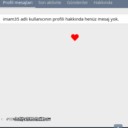
Profil mesajları
Son aktivite
Gönderiler
Hakkında
imam35 adlı kullanıcının profili hakkında henüz mesaj yok.
📿🧙‍♂️M͜͡o͜͡b͜͡i͜͡l͜͡y͜͡a͜͡T͜͡a͜͡k͜͡i͜͡m͜͡l͜͡a͜͡r͜͡i͜͡.͜͡C͜͡o͜͡m͜͡🦉