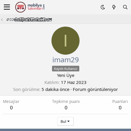
📿🧙‍♂️M͜͡o͜͡b͜͡i͜͡l͜͡y͜͡a͜͡T͜͡a͜͡k͜͡i͜͡m͜͡l͜͡a͜͡r͜͡i͜͡.͜͡C͜͡o͜͡m͜͡🦉
I
imam29
Kayıtlı Kullanıcı
Yeni Üye
Katılım
17 Haz 2023
Son görülme
5 dakika önce
·
Forum görüntüleniyor
Mesajlar
Tepkime puanı
Puanları
0
0
0
Bul