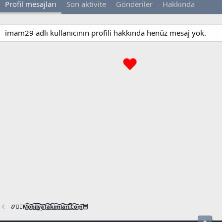
Profil mesajları
Son aktivite
Gönderiler
Hakkında
imam29 adlı kullanıcının profili hakkında henüz mesaj yok.
📿🧙‍♂️M͜͡o͜͡b͜͡i͜͡l͜͡y͜͡a͜͡T͜͡a͜͡k͜͡i͜͡m͜͡l͜͡a͜͡r͜͡i͜͡.͜͡C͜͡o͜͡m͜͡🦉