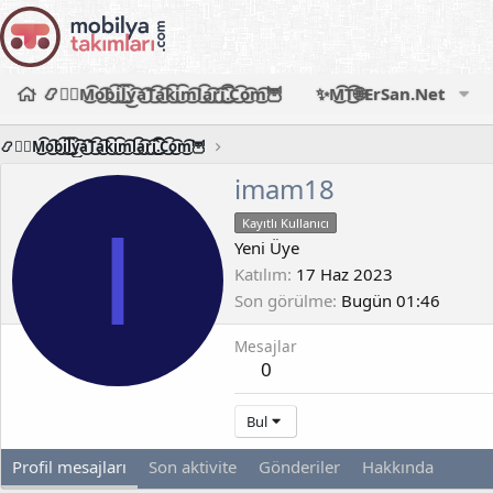
📿🧙‍♂️M͜͡o͜͡b͜͡i͜͡l͜͡y͜͡a͜͡T͜͡a͜͡k͜͡i͜͡m͜͡l͜͡a͜͡r͜͡i͜͡.͜͡C͜͡o͜͡m͜͡🦉
✨M͜͡T͜͡🌐ErSan.Net
📿🧙‍♂️M͜͡o͜͡b͜͡i͜͡l͜͡y͜͡a͜͡T͜͡a͜͡k͜͡i͜͡m͜͡l͜͡a͜͡r͜͡i͜͡.͜͡C͜͡o͜͡m͜͡🦉
imam18
I
Kayıtlı Kullanıcı
Yeni Üye
Katılım
17 Haz 2023
Son görülme
Bugün 01:46
Mesajlar
0
Bul
Profil mesajları
Son aktivite
Gönderiler
Hakkında