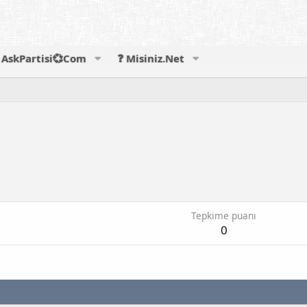
AskPartisi💞Com
❓ Misiniz.Net
Tepkime puanı
0