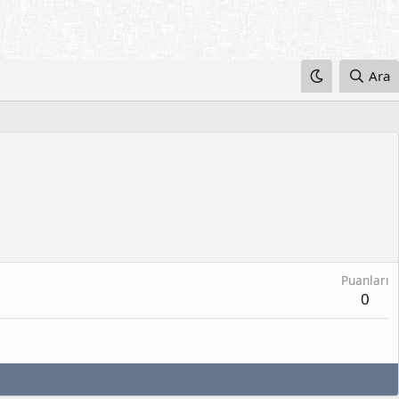
Ara
Puanları
0