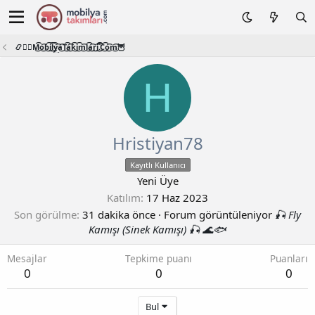
📿🧙‍♂️M͜͡o͜͡b͜͡i͜͡l͜͡y͜͡a͜͡T͜͡a͜͡k͜͡i͜͡m͜͡l͜͡a͜͡r͜͡i͜͡.͜͡C͜͡o͜͡m͜͡🦉
H
Hristiyan78
Kayıtlı Kullanıcı
Yeni Üye
Katılım
17 Haz 2023
Son görülme
31 dakika önce
·
Forum görüntüleniyor
🎣 Fly
Kamışı (Sinek Kamışı) 🎣 🌊🐟
Mesajlar
Tepkime puanı
Puanları
0
0
0
Bul