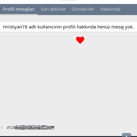
Profil mesajları
Son aktivite
Gönderiler
Hakkında
Hristiyan78 adlı kullanıcının profili hakkında henüz mesaj yok.
📿🧙‍♂️M͜͡o͜͡b͜͡i͜͡l͜͡y͜͡a͜͡T͜͡a͜͡k͜͡i͜͡m͜͡l͜͡a͜͡r͜͡i͜͡.͜͡C͜͡o͜͡m͜͡🦉