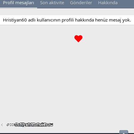
Profil mesajları
Son aktivite
Gönderiler
Hakkında
Hristiyan60 adlı kullanıcının profili hakkında henüz mesaj yok.
📿🧙‍♂️M͜͡o͜͡b͜͡i͜͡l͜͡y͜͡a͜͡T͜͡a͜͡k͜͡i͜͡m͜͡l͜͡a͜͡r͜͡i͜͡.͜͡C͜͡o͜͡m͜͡🦉