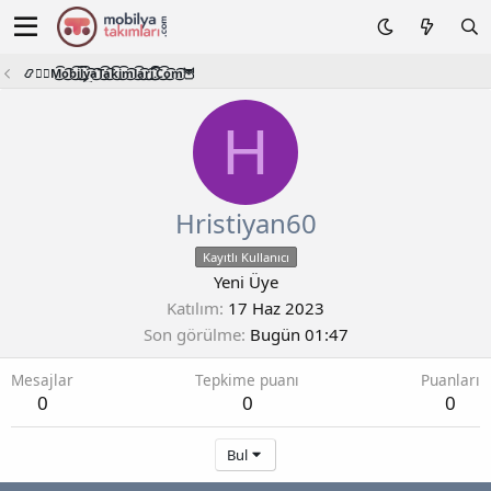
📿🧙‍♂️M͜͡o͜͡b͜͡i͜͡l͜͡y͜͡a͜͡T͜͡a͜͡k͜͡i͜͡m͜͡l͜͡a͜͡r͜͡i͜͡.͜͡C͜͡o͜͡m͜͡🦉
H
Hristiyan60
Kayıtlı Kullanıcı
Yeni Üye
Katılım
17 Haz 2023
Son görülme
Bugün 01:47
Mesajlar
Tepkime puanı
Puanları
0
0
0
Bul