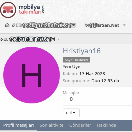
📿🧙‍♂️M͜͡o͜͡b͜͡i͜͡l͜͡y͜͡a͜͡T͜͡a͜͡k͜͡i͜͡m͜͡l͜͡a͜͡r͜͡i͜͡.͜͡C͜͡o͜͡m͜͡🦉
✨M͜͡T͜͡🌐ErSan.Net
📿🧙‍♂️M͜͡o͜͡b͜͡i͜͡l͜͡y͜͡a͜͡T͜͡a͜͡k͜͡i͜͡m͜͡l͜͡a͜͡r͜͡i͜͡.͜͡C͜͡o͜͡m͜͡🦉
Hristiyan16
H
Kayıtlı Kullanıcı
Yeni Üye
Katılım
17 Haz 2023
Son görülme
Dün 12:53 da
Mesajlar
0
Bul
Profil mesajları
Son aktivite
Gönderiler
Hakkında