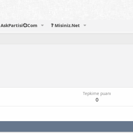
AskPartisi💞Com
❓ Misiniz.Net
Tepkime puanı
0