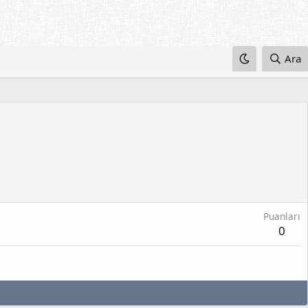
Ara
Puanları
0