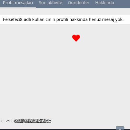
Profil mesajları
Son aktivite
Gönderiler
Hakkında
Felsefeci8 adlı kullanıcının profili hakkında henüz mesaj yok.
📿🧙‍♂️M͜͡o͜͡b͜͡i͜͡l͜͡y͜͡a͜͡T͜͡a͜͡k͜͡i͜͡m͜͡l͜͡a͜͡r͜͡i͜͡.͜͡C͜͡o͜͡m͜͡🦉