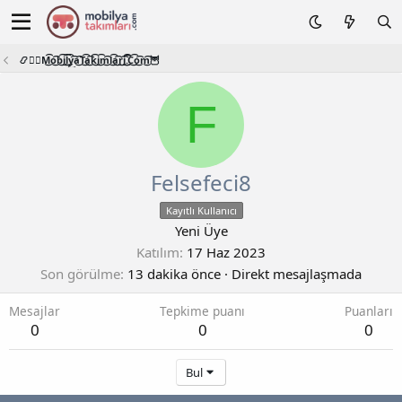
📿🧙‍♂️M͜͡o͜͡b͜͡i͜͡l͜͡y͜͡a͜͡T͜͡a͜͡k͜͡i͜͡m͜͡l͜͡a͜͡r͜͡i͜͡.͜͡C͜͡o͜͡m͜͡🦉
F
Felsefeci8
Kayıtlı Kullanıcı
Yeni Üye
Katılım
17 Haz 2023
Son görülme
13 dakika önce
·
Direkt mesajlaşmada
Mesajlar
Tepkime puanı
Puanları
0
0
0
Bul