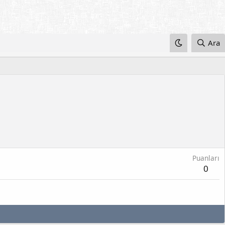
Ara
Puanları
0