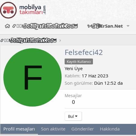
📿🧙‍♂️M͜͡o͜͡b͜͡i͜͡l͜͡y͜͡a͜͡T͜͡a͜͡k͜͡i͜͡m͜͡l͜͡a͜͡r͜͡i͜͡.͜͡C͜͡o͜͡m͜͡🦉
✨M͜͡T͜͡🌐ErSan.Net
📿🧙‍♂️M͜͡o͜͡b͜͡i͜͡l͜͡y͜͡a͜͡T͜͡a͜͡k͜͡i͜͡m͜͡l͜͡a͜͡r͜͡i͜͡.͜͡C͜͡o͜͡m͜͡🦉
Felsefeci42
F
Kayıtlı Kullanıcı
Yeni Üye
Katılım
17 Haz 2023
Son görülme
Dün 12:52 da
Mesajlar
0
Bul
Profil mesajları
Son aktivite
Gönderiler
Hakkında