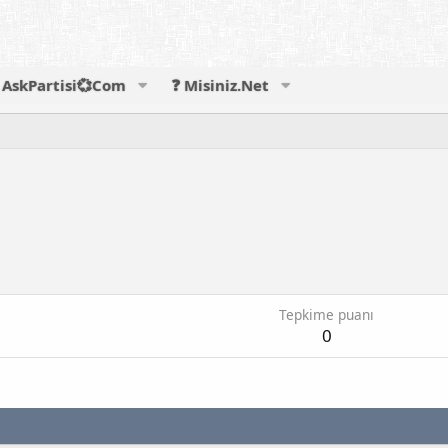
AskPartisi💞Com
❓ Misiniz.Net
Tepkime puanı
0