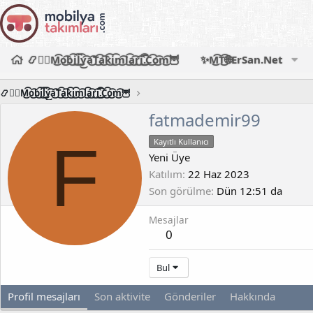
📿🧙‍♂️M͜͡o͜͡b͜͡i͜͡l͜͡y͜͡a͜͡T͜͡a͜͡k͜͡i͜͡m͜͡l͜͡a͜͡r͜͡i͜͡.͜͡C͜͡o͜͡m͜͡🦉
✨M͜͡T͜͡🌐ErSan.Net
📿🧙‍♂️M͜͡o͜͡b͜͡i͜͡l͜͡y͜͡a͜͡T͜͡a͜͡k͜͡i͜͡m͜͡l͜͡a͜͡r͜͡i͜͡.͜͡C͜͡o͜͡m͜͡🦉
fatmademir99
F
Kayıtlı Kullanıcı
Yeni Üye
Katılım
22 Haz 2023
Son görülme
Dün 12:51 da
Mesajlar
0
Bul
Profil mesajları
Son aktivite
Gönderiler
Hakkında