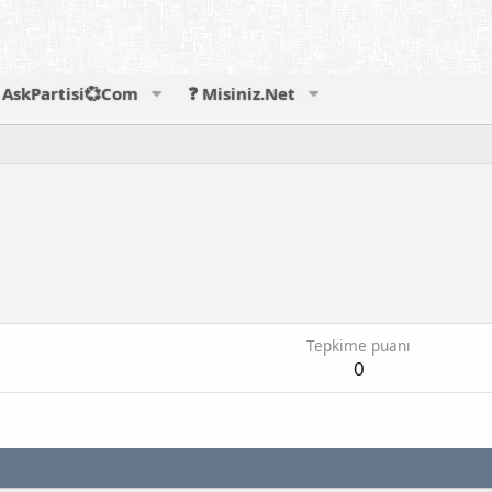
AskPartisi💞Com
❓ Misiniz.Net
Tepkime puanı
0