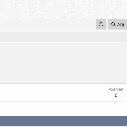
Ara
Puanları
0