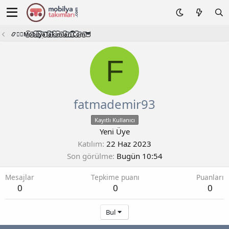
📿🧙‍♂️M͜͡o͜͡b͜͡i͜͡l͜͡y͜͡a͜͡T͜͡a͜͡k͜͡i͜͡m͜͡l͜͡a͜͡r͜͡i͜͡.͜͡C͜͡o͜͡m͜͡🦉
F
fatmademir93
Kayıtlı Kullanıcı
Yeni Üye
Katılım
22 Haz 2023
Son görülme
Bugün 10:54
Mesajlar
Tepkime puanı
Puanları
0
0
0
Bul