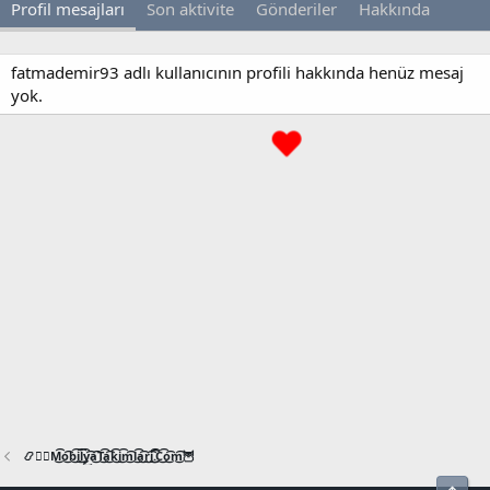
Profil mesajları
Son aktivite
Gönderiler
Hakkında
fatmademir93 adlı kullanıcının profili hakkında henüz mesaj
yok.
📿🧙‍♂️M͜͡o͜͡b͜͡i͜͡l͜͡y͜͡a͜͡T͜͡a͜͡k͜͡i͜͡m͜͡l͜͡a͜͡r͜͡i͜͡.͜͡C͜͡o͜͡m͜͡🦉