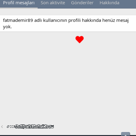
Profil mesajları
Son aktivite
Gönderiler
Hakkında
fatmademir89 adlı kullanıcının profili hakkında henüz mesaj
yok.
📿🧙‍♂️M͜͡o͜͡b͜͡i͜͡l͜͡y͜͡a͜͡T͜͡a͜͡k͜͡i͜͡m͜͡l͜͡a͜͡r͜͡i͜͡.͜͡C͜͡o͜͡m͜͡🦉