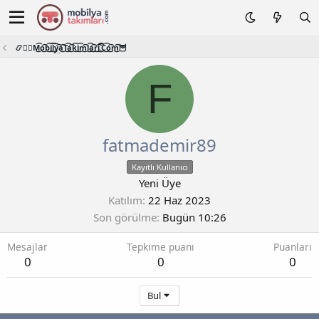
📿🧙‍♂️M͜͡o͜͡b͜͡i͜͡l͜͡y͜͡a͜͡T͜͡a͜͡k͜͡i͜͡m͜͡l͜͡a͜͡r͜͡i͜͡.͜͡C͜͡o͜͡m͜͡🦉
F
fatmademir89
Kayıtlı Kullanıcı
Yeni Üye
Katılım
22 Haz 2023
Son görülme
Bugün 10:26
Mesajlar
Tepkime puanı
Puanları
0
0
0
Bul