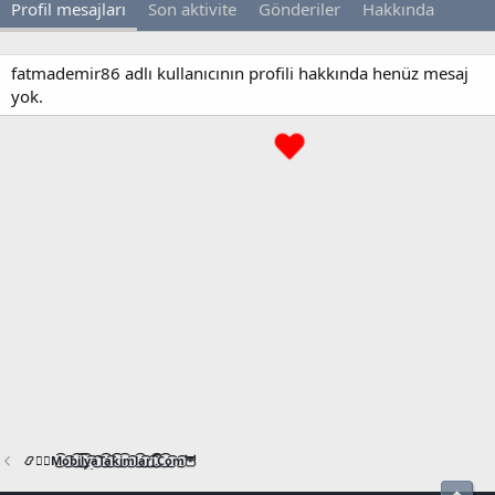
Profil mesajları
Son aktivite
Gönderiler
Hakkında
fatmademir86 adlı kullanıcının profili hakkında henüz mesaj
yok.
📿🧙‍♂️M͜͡o͜͡b͜͡i͜͡l͜͡y͜͡a͜͡T͜͡a͜͡k͜͡i͜͡m͜͡l͜͡a͜͡r͜͡i͜͡.͜͡C͜͡o͜͡m͜͡🦉