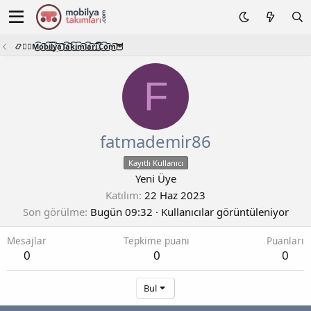
📿🧙‍♂️M͜͡o͜͡b͜͡i͜͡l͜͡y͜͡a͜͡T͜͡a͜͡k͜͡i͜͡m͜͡l͜͡a͜͡r͜͡i͜͡.͜͡C͜͡o͜͡m͜͡🦉
F
fatmademir86
Kayıtlı Kullanıcı
Yeni Üye
Katılım
22 Haz 2023
Son görülme
Bugün 09:32
·
Kullanıcılar görüntüleniyor
Mesajlar
Tepkime puanı
Puanları
0
0
0
Bul