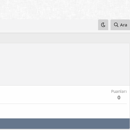
Ara
Puanları
0