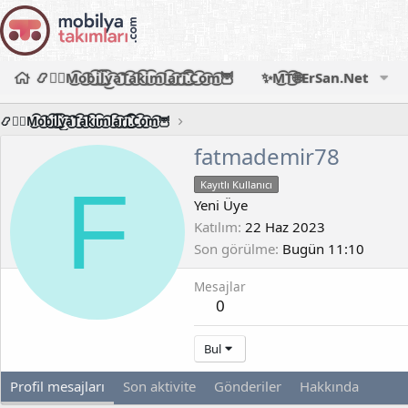
📿🧙‍♂️M͜͡o͜͡b͜͡i͜͡l͜͡y͜͡a͜͡T͜͡a͜͡k͜͡i͜͡m͜͡l͜͡a͜͡r͜͡i͜͡.͜͡C͜͡o͜͡m͜͡🦉
✨M͜͡T͜͡🌐ErSan.Net
📿🧙‍♂️M͜͡o͜͡b͜͡i͜͡l͜͡y͜͡a͜͡T͜͡a͜͡k͜͡i͜͡m͜͡l͜͡a͜͡r͜͡i͜͡.͜͡C͜͡o͜͡m͜͡🦉
fatmademir78
F
Kayıtlı Kullanıcı
Yeni Üye
Katılım
22 Haz 2023
Son görülme
Bugün 11:10
Mesajlar
0
Bul
Profil mesajları
Son aktivite
Gönderiler
Hakkında