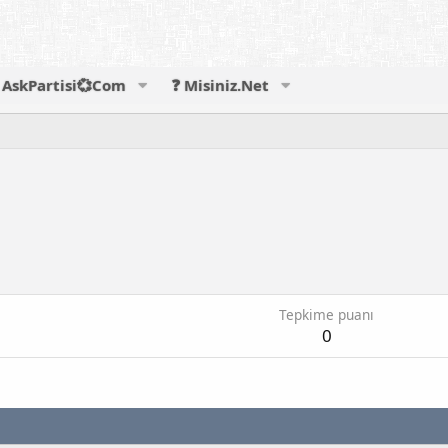
AskPartisi💞Com
❓ Misiniz.Net
Tepkime puanı
0