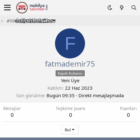
📿🧙‍♂️M͜͡o͜͡b͜͡i͜͡l͜͡y͜͡a͜͡T͜͡a͜͡k͜͡i͜͡m͜͡l͜͡a͜͡r͜͡i͜͡.͜͡C͜͡o͜͡m͜͡🦉
F
fatmademir75
Kayıtlı Kullanıcı
Yeni Üye
Katılım
22 Haz 2023
Son görülme
Bugün 09:35
·
Direkt mesajlaşmada
Mesajlar
Tepkime puanı
Puanları
0
0
0
Bul