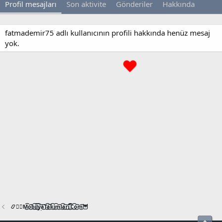
Profil mesajları
Son aktivite
Gönderiler
Hakkında
fatmademir75 adlı kullanıcının profili hakkında henüz mesaj
yok.
📿🧙‍♂️M͜͡o͜͡b͜͡i͜͡l͜͡y͜͡a͜͡T͜͡a͜͡k͜͡i͜͡m͜͡l͜͡a͜͡r͜͡i͜͡.͜͡C͜͡o͜͡m͜͡🦉