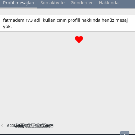
Profil mesajları
Son aktivite
Gönderiler
Hakkında
fatmademir73 adlı kullanıcının profili hakkında henüz mesaj
yok.
📿🧙‍♂️M͜͡o͜͡b͜͡i͜͡l͜͡y͜͡a͜͡T͜͡a͜͡k͜͡i͜͡m͜͡l͜͡a͜͡r͜͡i͜͡.͜͡C͜͡o͜͡m͜͡🦉