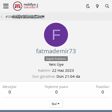
📿🧙‍♂️M͜͡o͜͡b͜͡i͜͡l͜͡y͜͡a͜͡T͜͡a͜͡k͜͡i͜͡m͜͡l͜͡a͜͡r͜͡i͜͡.͜͡C͜͡o͜͡m͜͡🦉
F
fatmademir73
Kayıtlı Kullanıcı
Yeni Üye
Katılım
22 Haz 2023
Son görülme
Dün 21:04 da
Mesajlar
Tepkime puanı
Puanları
0
0
0
Bul