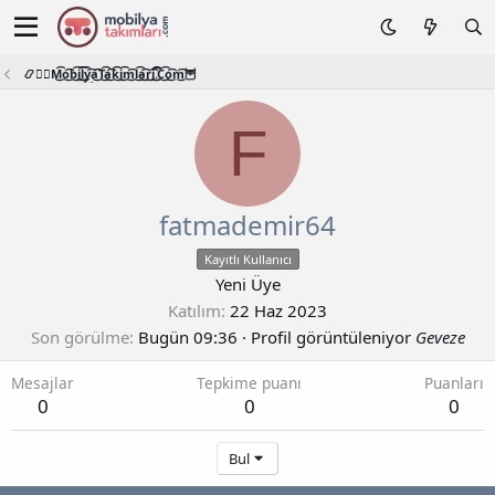
📿🧙‍♂️M͜͡o͜͡b͜͡i͜͡l͜͡y͜͡a͜͡T͜͡a͜͡k͜͡i͜͡m͜͡l͜͡a͜͡r͜͡i͜͡.͜͡C͜͡o͜͡m͜͡🦉
F
fatmademir64
Kayıtlı Kullanıcı
Yeni Üye
Katılım
22 Haz 2023
Son görülme
Bugün 09:36
·
Profil görüntüleniyor
Geveze
Mesajlar
Tepkime puanı
Puanları
0
0
0
Bul