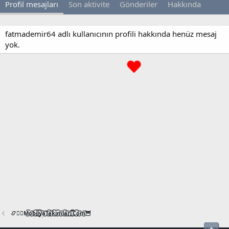
Profil mesajları
Son aktivite
Gönderiler
Hakkında
fatmademir64 adlı kullanıcının profili hakkında henüz mesaj
yok.
📿🧙‍♂️M͜͡o͜͡b͜͡i͜͡l͜͡y͜͡a͜͡T͜͡a͜͡k͜͡i͜͡m͜͡l͜͡a͜͡r͜͡i͜͡.͜͡C͜͡o͜͡m͜͡🦉