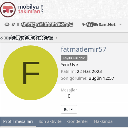
📿🧙‍♂️M͜͡o͜͡b͜͡i͜͡l͜͡y͜͡a͜͡T͜͡a͜͡k͜͡i͜͡m͜͡l͜͡a͜͡r͜͡i͜͡.͜͡C͜͡o͜͡m͜͡🦉
✨M͜͡T͜͡🌐ErSan.Net
📿🧙‍♂️M͜͡o͜͡b͜͡i͜͡l͜͡y͜͡a͜͡T͜͡a͜͡k͜͡i͜͡m͜͡l͜͡a͜͡r͜͡i͜͡.͜͡C͜͡o͜͡m͜͡🦉
fatmademir57
F
Kayıtlı Kullanıcı
Yeni Üye
Katılım
22 Haz 2023
Son görülme
Bugün 12:57
Mesajlar
0
Bul
Profil mesajları
Son aktivite
Gönderiler
Hakkında