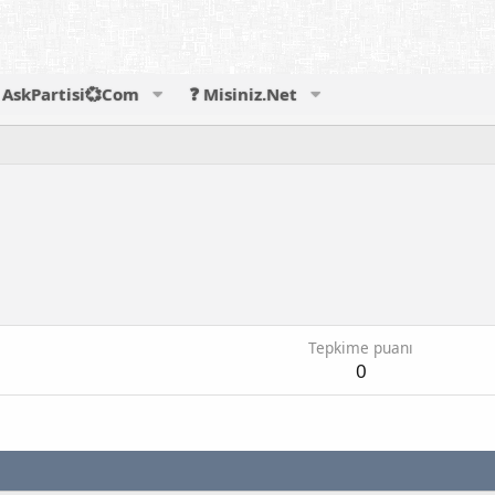
AskPartisi💞Com
❓ Misiniz.Net
Tepkime puanı
0