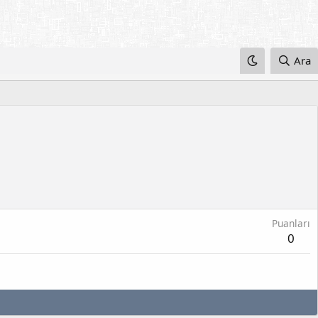
Ara
Puanları
0