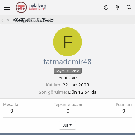
📿🧙‍♂️M͜͡o͜͡b͜͡i͜͡l͜͡y͜͡a͜͡T͜͡a͜͡k͜͡i͜͡m͜͡l͜͡a͜͡r͜͡i͜͡.͜͡C͜͡o͜͡m͜͡🦉
F
fatmademir48
Kayıtlı Kullanıcı
Yeni Üye
Katılım
22 Haz 2023
Son görülme
Dün 12:54 da
Mesajlar
Tepkime puanı
Puanları
0
0
0
Bul