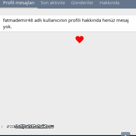
Profil mesajları
Son aktivite
Gönderiler
Hakkında
fatmademir48 adlı kullanıcının profili hakkında henüz mesaj
yok.
📿🧙‍♂️M͜͡o͜͡b͜͡i͜͡l͜͡y͜͡a͜͡T͜͡a͜͡k͜͡i͜͡m͜͡l͜͡a͜͡r͜͡i͜͡.͜͡C͜͡o͜͡m͜͡🦉