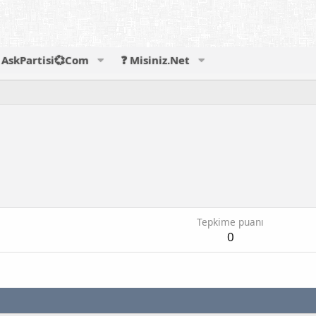
AskPartisi💞Com
❓ Misiniz.Net
Tepkime puanı
0