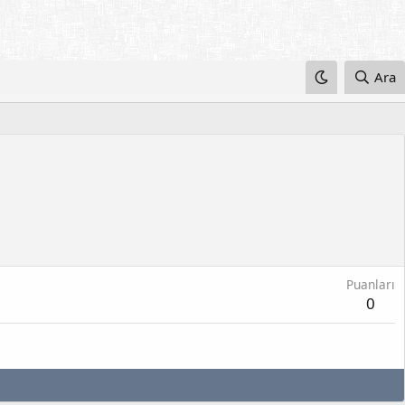
Ara
Puanları
0