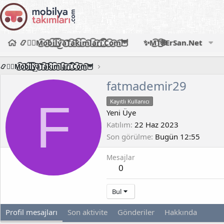
📿🧙‍♂️M͜͡o͜͡b͜͡i͜͡l͜͡y͜͡a͜͡T͜͡a͜͡k͜͡i͜͡m͜͡l͜͡a͜͡r͜͡i͜͡.͜͡C͜͡o͜͡m͜͡🦉
✨M͜͡T͜͡🌐ErSan.Net
📿🧙‍♂️M͜͡o͜͡b͜͡i͜͡l͜͡y͜͡a͜͡T͜͡a͜͡k͜͡i͜͡m͜͡l͜͡a͜͡r͜͡i͜͡.͜͡C͜͡o͜͡m͜͡🦉
fatmademir29
F
Kayıtlı Kullanıcı
Yeni Üye
Katılım
22 Haz 2023
Son görülme
Bugün 12:55
Mesajlar
0
Bul
Profil mesajları
Son aktivite
Gönderiler
Hakkında