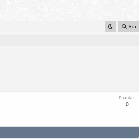
Ara
Puanları
0