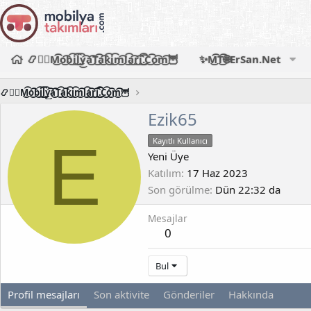
📿🧙‍♂️M͜͡o͜͡b͜͡i͜͡l͜͡y͜͡a͜͡T͜͡a͜͡k͜͡i͜͡m͜͡l͜͡a͜͡r͜͡i͜͡.͜͡C͜͡o͜͡m͜͡🦉
✨M͜͡T͜͡🌐ErSan.Net
📿🧙‍♂️M͜͡o͜͡b͜͡i͜͡l͜͡y͜͡a͜͡T͜͡a͜͡k͜͡i͜͡m͜͡l͜͡a͜͡r͜͡i͜͡.͜͡C͜͡o͜͡m͜͡🦉
Ezik65
E
Kayıtlı Kullanıcı
Yeni Üye
Katılım
17 Haz 2023
Son görülme
Dün 22:32 da
Mesajlar
0
Bul
Profil mesajları
Son aktivite
Gönderiler
Hakkında