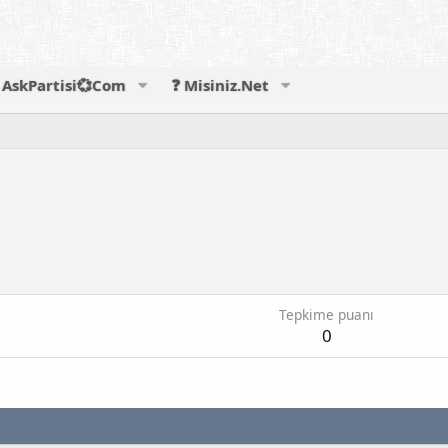
AskPartisi💞Com
❓ Misiniz.Net
Tepkime puanı
0