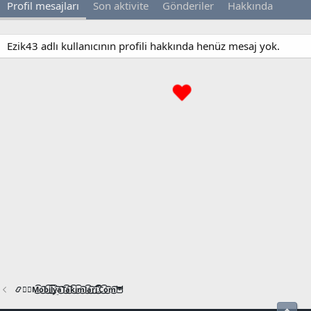
Profil mesajları
Son aktivite
Gönderiler
Hakkında
Ezik43 adlı kullanıcının profili hakkında henüz mesaj yok.
📿🧙‍♂️M͜͡o͜͡b͜͡i͜͡l͜͡y͜͡a͜͡T͜͡a͜͡k͜͡i͜͡m͜͡l͜͡a͜͡r͜͡i͜͡.͜͡C͜͡o͜͡m͜͡🦉