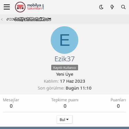
📿🧙‍♂️M͜͡o͜͡b͜͡i͜͡l͜͡y͜͡a͜͡T͜͡a͜͡k͜͡i͜͡m͜͡l͜͡a͜͡r͜͡i͜͡.͜͡C͜͡o͜͡m͜͡🦉
E
Ezik37
Kayıtlı Kullanıcı
Yeni Üye
Katılım
17 Haz 2023
Son görülme
Bugün 11:10
Mesajlar
Tepkime puanı
Puanları
0
0
0
Bul