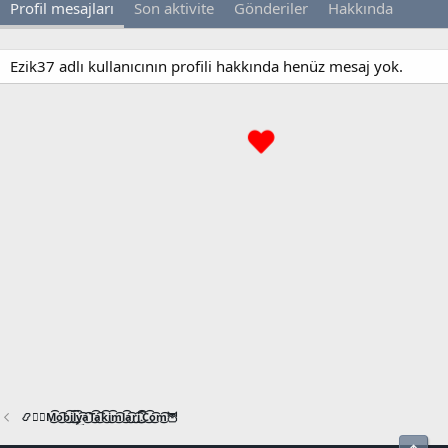
Profil mesajları
Son aktivite
Gönderiler
Hakkında
Ezik37 adlı kullanıcının profili hakkında henüz mesaj yok.
📿🧙‍♂️M͜͡o͜͡b͜͡i͜͡l͜͡y͜͡a͜͡T͜͡a͜͡k͜͡i͜͡m͜͡l͜͡a͜͡r͜͡i͜͡.͜͡C͜͡o͜͡m͜͡🦉