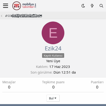
📿🧙‍♂️M͜͡o͜͡b͜͡i͜͡l͜͡y͜͡a͜͡T͜͡a͜͡k͜͡i͜͡m͜͡l͜͡a͜͡r͜͡i͜͡.͜͡C͜͡o͜͡m͜͡🦉
E
Ezik24
Kayıtlı Kullanıcı
Yeni Üye
Katılım
17 Haz 2023
Son görülme
Dün 12:51 da
Mesajlar
Tepkime puanı
Puanları
0
0
0
Bul