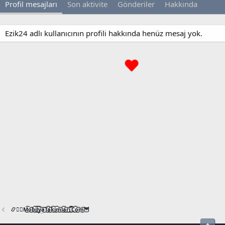
Profil mesajları
Son aktivite
Gönderiler
Hakkında
Ezik24 adlı kullanıcının profili hakkında henüz mesaj yok.
📿🧙‍♂️M͜͡o͜͡b͜͡i͜͡l͜͡y͜͡a͜͡T͜͡a͜͡k͜͡i͜͡m͜͡l͜͡a͜͡r͜͡i͜͡.͜͡C͜͡o͜͡m͜͡🦉