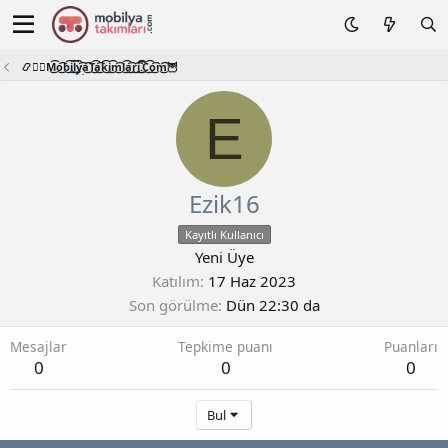
📿🧙‍♂️M͜͡o͜͡b͜͡i͜͡l͜͡y͜͡a͜͡T͜͡a͜͡k͜͡i͜͡m͜͡l͜͡a͜͡r͜͡i͜͡.͜͡C͜͡o͜͡m͜͡🦉
E
Ezik16
Kayıtlı Kullanıcı
Yeni Üye
Katılım
17 Haz 2023
Son görülme
Dün 22:30 da
Mesajlar
Tepkime puanı
Puanları
0
0
0
Bul