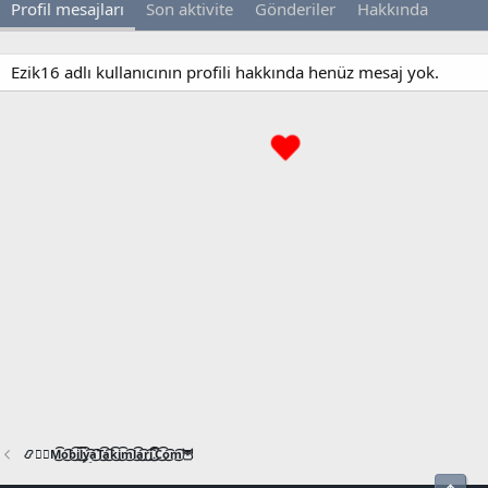
Profil mesajları
Son aktivite
Gönderiler
Hakkında
Ezik16 adlı kullanıcının profili hakkında henüz mesaj yok.
📿🧙‍♂️M͜͡o͜͡b͜͡i͜͡l͜͡y͜͡a͜͡T͜͡a͜͡k͜͡i͜͡m͜͡l͜͡a͜͡r͜͡i͜͡.͜͡C͜͡o͜͡m͜͡🦉