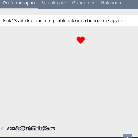
Profil mesajları
Son aktivite
Gönderiler
Hakkında
Ezik13 adlı kullanıcının profili hakkında henüz mesaj yok.
📿🧙‍♂️M͜͡o͜͡b͜͡i͜͡l͜͡y͜͡a͜͡T͜͡a͜͡k͜͡i͜͡m͜͡l͜͡a͜͡r͜͡i͜͡.͜͡C͜͡o͜͡m͜͡🦉