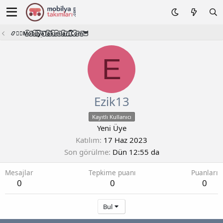
📿🧙‍♂️M͜͡o͜͡b͜͡i͜͡l͜͡y͜͡a͜͡T͜͡a͜͡k͜͡i͜͡m͜͡l͜͡a͜͡r͜͡i͜͡.͜͡C͜͡o͜͡m͜͡🦉
E
Ezik13
Kayıtlı Kullanıcı
Yeni Üye
Katılım
17 Haz 2023
Son görülme
Dün 12:55 da
Mesajlar
Tepkime puanı
Puanları
0
0
0
Bul